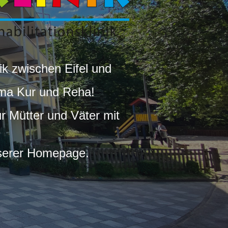
ik zwischen Eifel und
ema Kur und Reha!
ür Mütter und Väter mit
nserer Homepage.