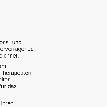
ions- und
 hervorragende
eichnet.
rem
 Therapeuten,
iter
für das
 ihren