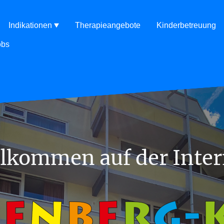
Indikationen
Therapieangebote
Kinderbetreuung
obs
llkommen auf der Inter