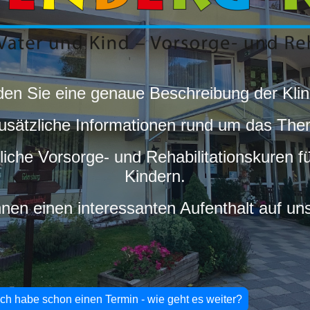
nden Sie eine genaue Beschreibung der Klin
zusätzliche Informationen rund um das Th
itliche Vorsorge- und Rehabilitationskuren f
Kindern.
nen einen interessanten Aufenthalt auf u
Ich habe schon einen Termin - wie geht es weiter?