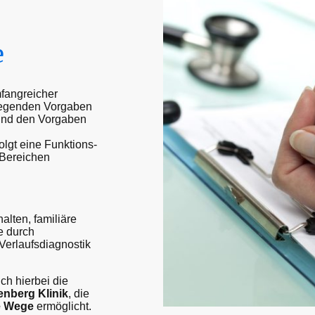
e
fangreicher
legenden Vorgaben
und den Vorgaben
olgt eine Funktions-
 Bereichen
alten, familiäre
e durch
Verlaufsdiagnostik
ch hierbei die
nberg Klinik
, die
e Wege
ermöglicht.