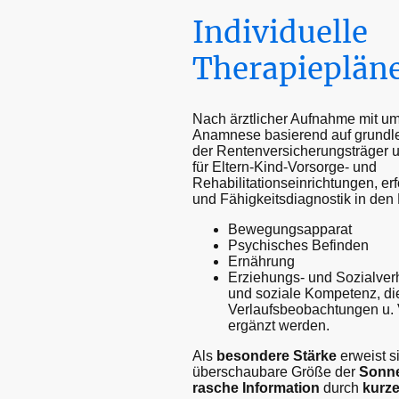
Individuelle
Therapieplän
Nach ärztlicher Aufnahme mit um
Anamnese basierend auf grund
der Rentenversicherungsträger 
für Eltern-Kind-Vorsorge- und
Rehabilitationseinrichtungen, erf
und Fähigkeitsdiagnostik in den
Bewegungsapparat
Psychisches Befinden
Ernährung
Erziehungs- und Sozialverh
und soziale Kompetenz, di
Verlaufsbeobachtungen u. 
ergänzt werden.
Als
besondere Stärke
erweist si
überschaubare Größe der
Sonne
rasche Information
durch
kurz